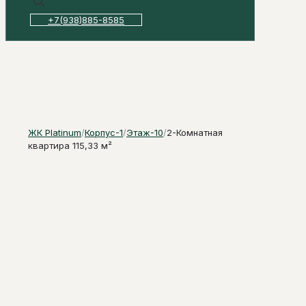
+7(938)885-8585
ЖК Platinum
/
Корпус-1
/
Этаж-10
/
2-Комнатная
квартира 115,33 м²