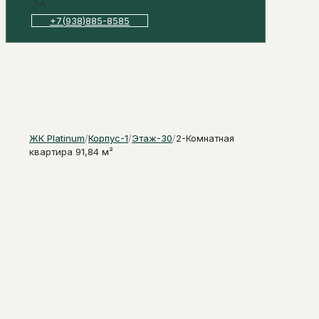
+7(938)885-8585
ЖК Platinum
/
Корпус-1
/
Этаж-30
/
2-Комнатная
квартира 91,84 м²