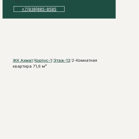
+7(938)885-8585
ЖК Ахмат
/
Корпус-1
/
Этаж-13
/
2-Комнатная
квартира 71,6 м²