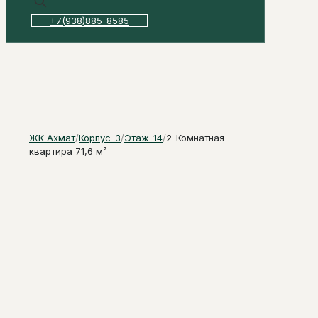
+7(938)885-8585
ЖК Ахмат
/
Корпус-3
/
Этаж-14
/
2-Комнатная
квартира 71,6 м²