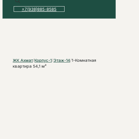
+7(938)885-8585
ЖК Ахмат
/
Корпус-1
/
Этаж-14
/
1-Комнатная
квартира 54,1 м²