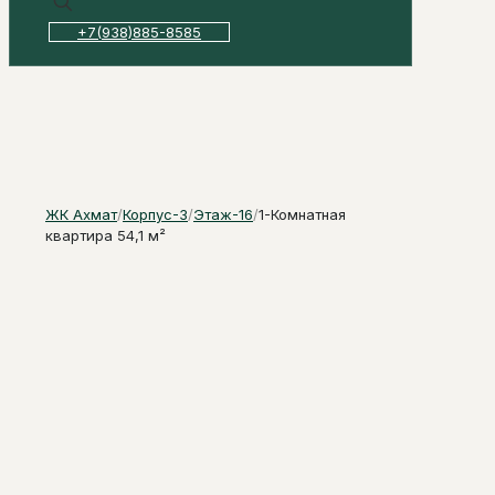
+7(938)885-8585
ЖК Ахмат
/
Корпус-3
/
Этаж-16
/
1-Комнатная
квартира 54,1 м²